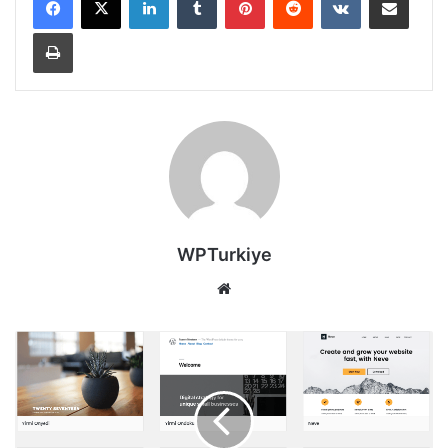
Yazdır
WPTurkiye
Web
sitesi
En
İyi
Ücretsiz
WordPress
Temaları
2021