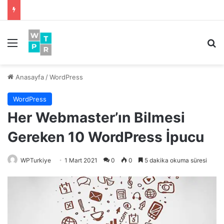
Menü
Ar
Anasayfa
/
WordPress
WordPress
Her Webmaster’ın Bilmesi
Gereken 10 WordPress İpucu
WPTurkiye
1 Mart 2021
0
0
5 dakika okuma süresi