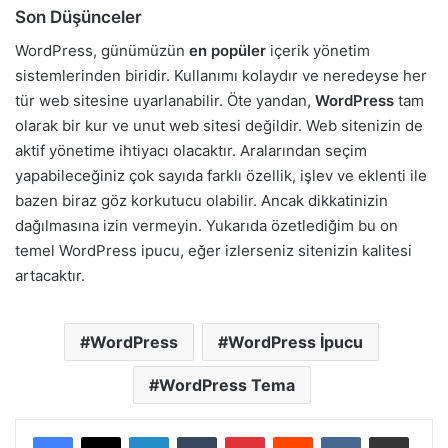
Son Düşünceler
WordPress, günümüzün
en popüler
içerik yönetim
sistemlerinden biridir. Kullanımı kolaydır ve neredeyse her
tür web sitesine uyarlanabilir. Öte yandan,
WordPress
tam
olarak bir kur ve unut web sitesi değildir. Web sitenizin de
aktif yönetime ihtiyacı olacaktır. Aralarından seçim
yapabileceğiniz çok sayıda farklı özellik, işlev ve eklenti ile
bazen biraz göz korkutucu olabilir. Ancak dikkatinizin
dağılmasına izin vermeyin. Yukarıda özetlediğim bu on
temel WordPress ipucu, eğer izlerseniz sitenizin kalitesi
artacaktır.
WordPress
WordPress İpucu
WordPress Tema
LinkedIn
Tumblr
Pinterest
Reddit
VKontakte
E-Posta ile paylaş