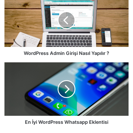
Admin
Girişi
Nasıl
Yapılır
?
WordPress Admin Girişi Nasıl Yapılır ?
En
İyi
WordPress
Whatsapp
Eklentisi
En İyi WordPress Whatsapp Eklentisi