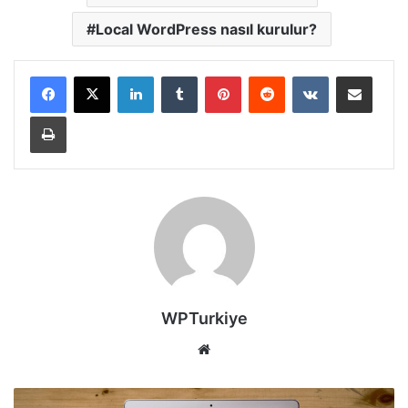
Local WordPress nasıl kurulur?
LinkedIn
Tumblr
Pinterest
Reddit
VKontakte
E-Posta ile paylaş
Yazdır
WPTurkiye
Web
sitesi
WordPress