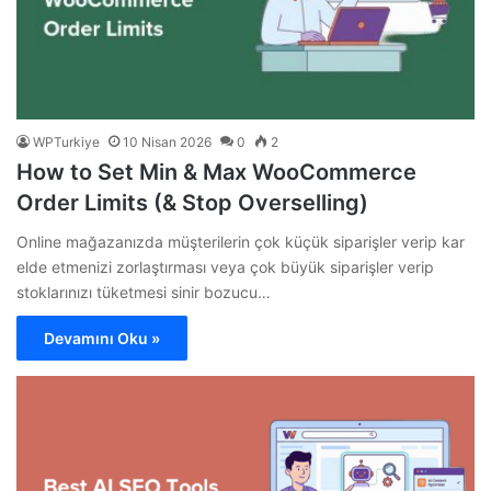
WPTurkiye
10 Nisan 2026
0
2
How to Set Min & Max WooCommerce
Order Limits (& Stop Overselling)
Online mağazanızda müşterilerin çok küçük siparişler verip kar
elde etmenizi zorlaştırması veya çok büyük siparişler verip
stoklarınızı tüketmesi sinir bozucu…
Devamını Oku »