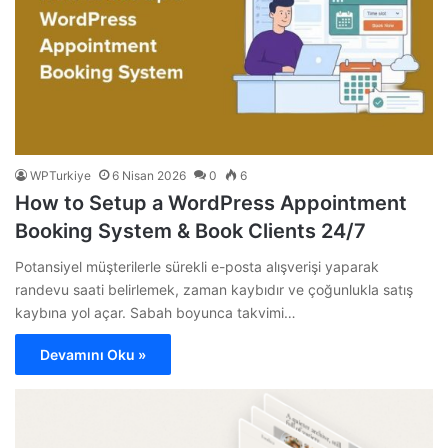
WPTurkiye
6 Nisan 2026
0
6
How to Setup a WordPress Appointment
Booking System & Book Clients 24/7
Potansiyel müşterilerle sürekli e-posta alışverişi yaparak
randevu saati belirlemek, zaman kaybıdır ve çoğunlukla satış
kaybına yol açar. Sabah boyunca takvimi…
Devamını Oku »