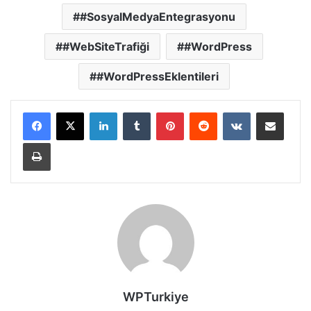
#SosyalMedyaEntegrasyonu
#WebSiteTrafiği
#WordPress
#WordPressEklentileri
LinkedIn
Tumblr
Pinterest
Reddit
VKontakte
E-Posta ile paylaş
Yazdır
WPTurkiye