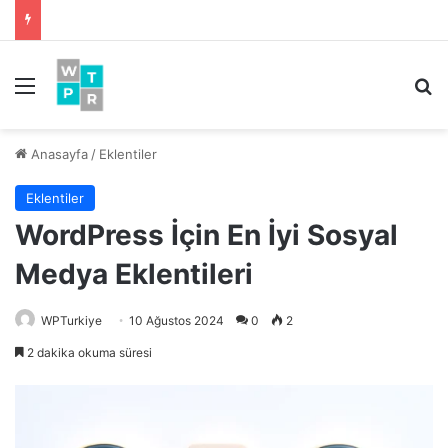
Menü
Ar
Anasayfa
/
Eklentiler
Eklentiler
WordPress İçin En İyi Sosyal
Medya Eklentileri
WPTurkiye
10 Ağustos 2024
0
2
2 dakika okuma süresi