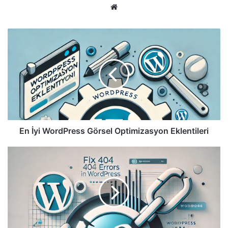
Web
sitesi
En
İyi
WordPress
Görsel
Optimizasyon
Eklentileri
En İyi WordPress Görsel Optimizasyon Eklentileri
WordPress
404
Hatası
Nasıl
Düzeltilir?