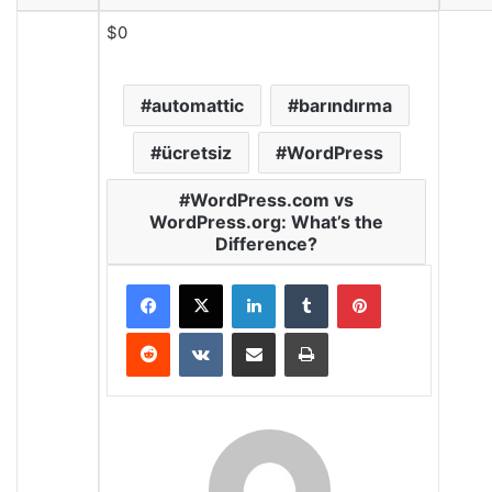
$0
automattic
barındırma
ücretsiz
WordPress
WordPress.com vs
WordPress.org: What’s the
Difference?
LinkedIn
Tumblr
Pinterest
Reddit
VKontakte
E-Posta ile paylaş
Yazdır