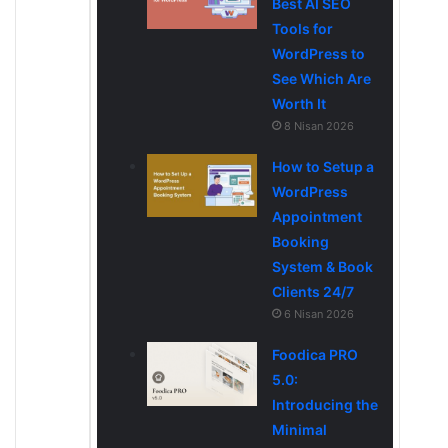
Best AI SEO
Tools for
WordPress to
See Which Are
Worth It
8 Nisan 2026
How to Setup a
WordPress
Appointment
Booking
System & Book
Clients 24/7
6 Nisan 2026
Foodica PRO
5.0:
Introducing the
Minimal