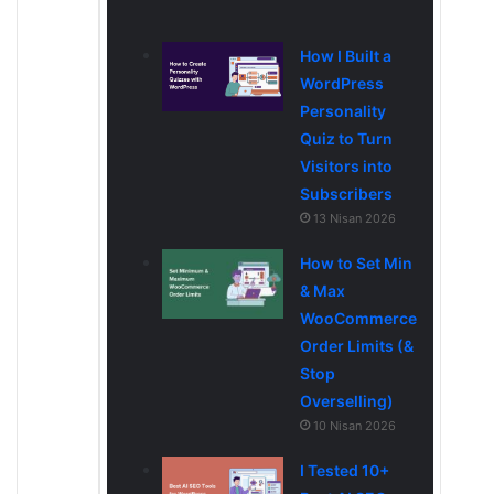
How I Built a
WordPress
Personality
Quiz to Turn
Visitors into
Subscribers
13 Nisan 2026
How to Set Min
& Max
WooCommerce
Order Limits (&
Stop
Overselling)
10 Nisan 2026
I Tested 10+