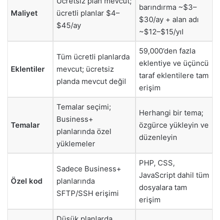
Ücretsiz plan mevcut;
barındırma ~$3–
Maliyet
ücretli planlar $4–
$30/ay + alan adı
$45/ay
~$12–$15/yıl
59,000’den fazla
Tüm ücretli planlarda
eklentiye ve üçüncü
Eklentiler
mevcut; ücretsiz
taraf eklentilere tam
planda mevcut değil
erişim
Temalar seçimi;
Herhangi bir tema;
Business+
Temalar
özgürce yükleyin ve
planlarında özel
düzenleyin
yüklemeler
PHP, CSS,
Sadece Business+
JavaScript dahil tüm
Özel kod
planlarında
dosyalara tam
SFTP/SSH erişimi
erişim
Düşük planlarda