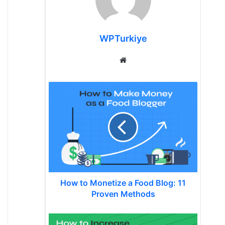
WPTurkiye
Web
sitesi
How
to
Monetize
a
Food
Blog:
11
Proven
How to Monetize a Food Blog: 11
Methods
Proven Methods
How