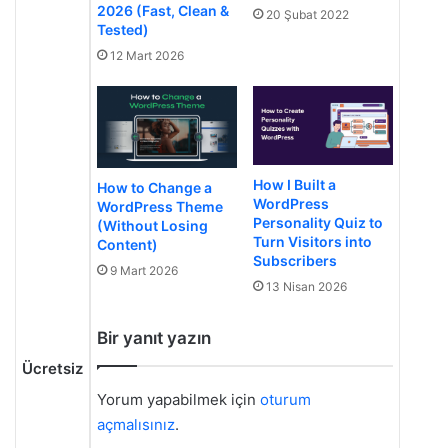
2026 (Fast, Clean &
20 Şubat 2022
Tested)
12 Mart 2026
How I Built a
How to Change a
WordPress
WordPress Theme
Personality Quiz to
(Without Losing
Turn Visitors into
Content)
Subscribers
9 Mart 2026
13 Nisan 2026
Bir yanıt yazın
Ücretsiz
Yorum yapabilmek için
oturum
açmalısınız
.