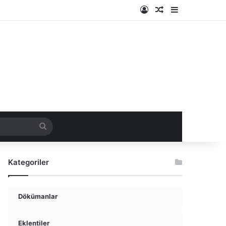
Kayıt Ol
Rastgele Makale
Kenar Bölme
ir
Arama
yap
Kategoriler
...
Dökümanlar
Eklentiler